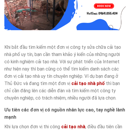
Khi bắt đầu tìm kiếm một đơn vị công ty sửa chữa cải tạo
nhà phố uy tín, bạn cần tham khảo ý kiến của những người
có kinh nghiệm cải tạo nhà. Với sự phát triển của Internet
như hiện nay thì bạn cũng có thể tìm kiếm danh sách các
đơn vị cải tạo nhà uy tín chuyên nghiệp. Ví dụ bạn đang ở
Thủ Đức và đang tìm một đơn vị
cải tạo nhà phố
thì bạn
chỉ cần đăng lên các diễn đàn và tìm kiếm một công ty
chuyên nghiệp, có trách nhiệm, nhiều người đã lựa chọn.
Ưu tiên các đơn vị có nguồn nhân lực cao, tay nghề lành
mạnh
Khi lựa chọn đơn vị thi công
cải tạo nhà
, điều đầu tiên cần