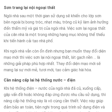
Sơn trang lại nội ngoại thất
Ngôi nhà sau một thời gian sử dụng sẽ khiến cho lớp sơn
bên ngoài bị bong tróc, nhạt màu, trông cũ kỹ làm ảnh hưởng
đến thẩm mỹ và giá trị của ngôi nhà. Việc sơn lại ngoại thất
của căn nhà là một trong những hạng mục không thể thiếu
khi tiến hành cải tạo nhà phố.
Khi ngôi nhà vẫn còn ổn định nhưng bạn muốn thay đổi diện
mạo mới thì việc sơn lại nội ngoại thất, lát gạch nền … là
những giải pháp phù hợp nhất. Thay đổi diện mạo mới sẽ
mang lại sự mới mẻ, tươi mới, tạo cảm giác hài hòa.
Cần nâng cấp lai hệ thống nước – điện
Khi hệ thống điện – nước của ngôi nhà đã cũ, xuống cấp,
gặp vấn đề hoặc không đáp ứng được nhu cầu sử dụng, thì
nâng cấp hệ thống này là vô cùng cần thiết. Việc này giúp
đảm bảo an toàn, tiện nghi trong quá trình sử dụng điện và