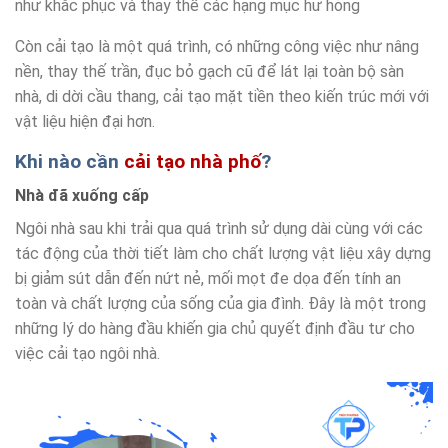
như khắc phục và thay thế các hạng mục hư hỏng
Còn cải tạo là một quá trình, có những công việc như nâng
nền, thay thế trần, đục bỏ gạch cũ để lát lại toàn bộ sàn
nhà, di dời cầu thang, cải tạo mặt tiền theo kiến trúc mới với
vật liệu hiện đại hơn.
Khi nào cần
c
ải tạo nhà phố
?
Nhà đã xuống cấp
Ngôi nhà sau khi trải qua quá trình sử dụng dài cùng với các
tác động của thời tiết làm cho chất lượng vật liệu xây dựng
bị giảm sút dẫn đến nứt nẻ, mối mọt đe dọa đến tính an
toàn và chất lượng của sống của gia đình. Đây là một trong
những lý do hàng đầu khiến gia chủ quyết định đầu tư cho
việc cải tạo ngôi nhà.